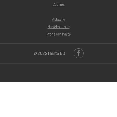
Cookies
Aktuality
PDF Bezúdržbové
Nabídka práce
PDF Přírodní
Pronájem hřiště
PDF Sport
© 2022 Hřiště 8D