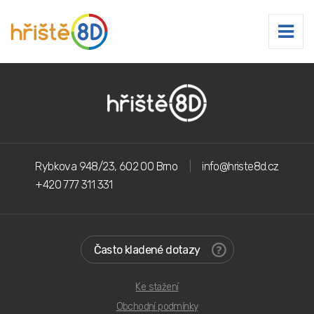
Rybkova 948/23, 602 00 Brno
info@hriste8d.cz
+420 777 311 331
Často kladené dotazy
Ke stažení
Obchodní podmínky