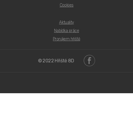
Cookies
Aktuality
PDF Bezúdržbové
Nabídka práce
PDF Přírodní
Pronájem hřiště
PDF Sport
© 2022 Hřiště 8D