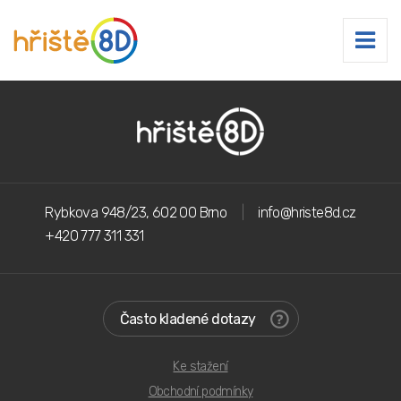
Rybkova 948/23, 602 00 Brno
info@hriste8d.cz
+420 777 311 331
Často kladené dotazy
Ke stažení
Obchodní podmínky